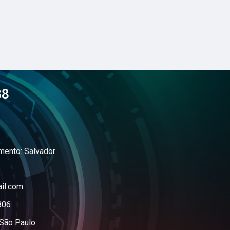
38
mento: Salvador
il.com
806
, São Paulo