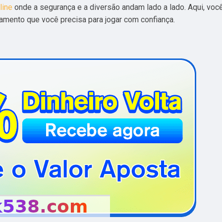
line
onde a segurança e a diversão andam lado a lado. Aqui, voc
iamento que você precisa para jogar com confiança.