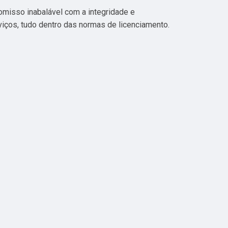
omisso inabalável com a integridade e
iços, tudo dentro das normas de licenciamento.