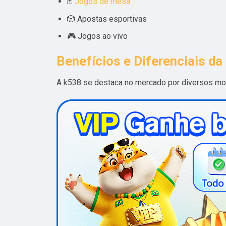
🃏
Jogos de mesa
🎲 Apostas esportivas
🎮 Jogos ao vivo
Benefícios e Diferenciais da
A k538 se destaca no mercado por diversos mo