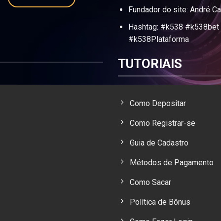
Fundador do site: André Ca
Hashtag: #k538 #k538bet
#k538Plataforma
TUTORIAIS
Como Depositar
Como Registrar-se
Guia de Cadastro
Métodos de Pagamento
Como Sacar
Política de Bônus