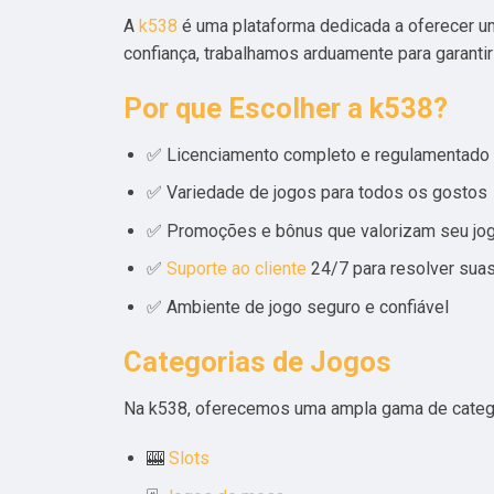
A
k538
é uma plataforma dedicada a oferecer um
confiança, trabalhamos arduamente para garanti
Por que Escolher a k538?
✅ Licenciamento completo e regulamentado
✅ Variedade de jogos para todos os gostos
✅ Promoções e bônus que valorizam seu jo
✅
Suporte ao cliente
24/7 para resolver sua
✅ Ambiente de jogo seguro e confiável
Categorias de Jogos
Na k538, oferecemos uma ampla gama de categor
🎰
Slots