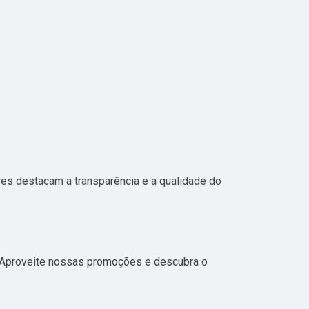
res destacam a transparência e a qualidade do
. Aproveite nossas promoções e descubra o