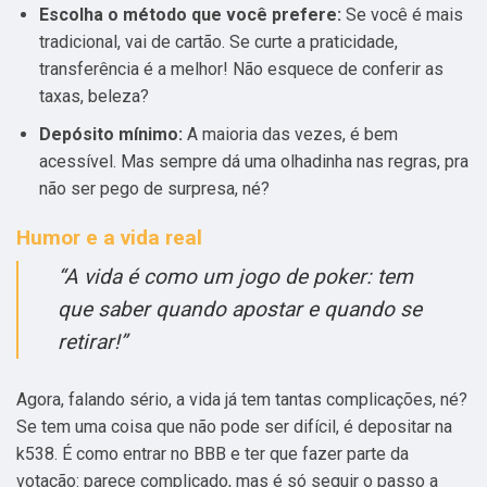
Escolha o método que você prefere:
Se você é mais
tradicional, vai de cartão. Se curte a praticidade,
transferência é a melhor! Não esquece de conferir as
taxas, beleza?
Depósito mínimo:
A maioria das vezes, é bem
acessível. Mas sempre dá uma olhadinha nas regras, pra
não ser pego de surpresa, né?
Humor e a vida real
“A vida é como um jogo de poker: tem
que saber quando apostar e quando se
retirar!”
Agora, falando sério, a vida já tem tantas complicações, né?
Se tem uma coisa que não pode ser difícil, é depositar na
k538. É como entrar no BBB e ter que fazer parte da
votação: parece complicado, mas é só seguir o passo a