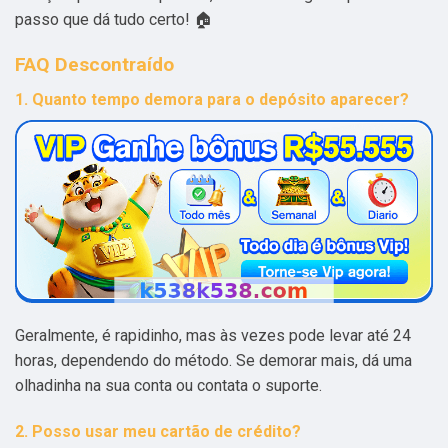
passo que dá tudo certo! 🏠
FAQ Descontraído
1. Quanto tempo demora para o depósito aparecer?
Geralmente, é rapidinho, mas às vezes pode levar até 24
horas, dependendo do método. Se demorar mais, dá uma
olhadinha na sua conta ou contata o suporte.
2. Posso usar meu cartão de crédito?