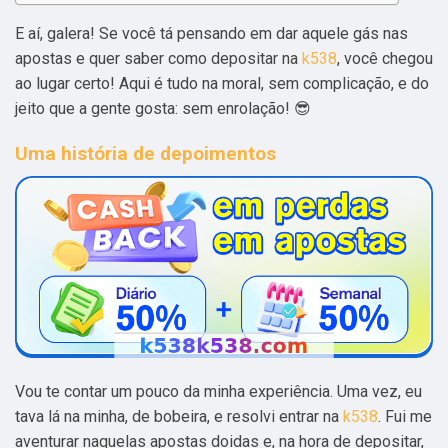
E aí, galera! Se você tá pensando em dar aquele gás nas
apostas e quer saber como depositar na
k538
, você chegou
ao lugar certo! Aqui é tudo na moral, sem complicação, e do
jeito que a gente gosta: sem enrolação! 😎
Uma história de depoimentos
Vou te contar um pouco da minha experiência. Uma vez, eu
tava lá na minha, de bobeira, e resolvi entrar na
k538
. Fui me
aventurar naquelas apostas doidas e, na hora de depositar,