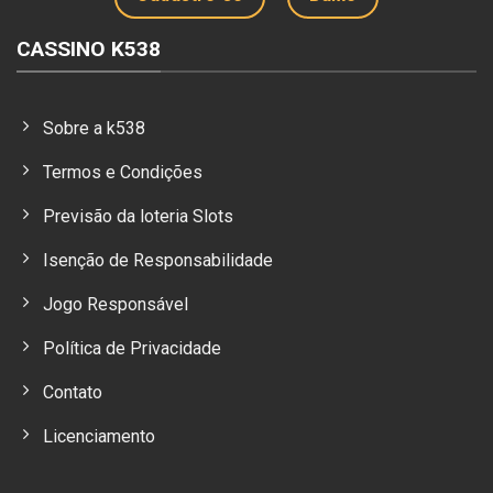
CASSINO K538
Sobre a k538
Termos e Condições
Previsão da loteria Slots
Isenção de Responsabilidade
Jogo Responsável
Política de Privacidade
Contato
Licenciamento