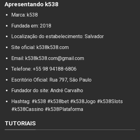
Apresentando k538
Marca: k538
Fundada em: 2018
Localização do estabelecimento: Salvador
Site oficial: k538k538.com
Email:
k538k538.com@gmail.com
Telefone: +55 98 94188-6806
Escritório Oficial: Rua 797, São Paulo
Fundador do site: André Carvalho
Hashtag: #k538 #k538bet #k538Jogo #k538Slots
#k538Cassino #k538Plataforma
TUTORIAIS