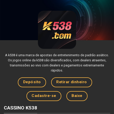
A k538 é uma marca de apostas de entretenimento de padrão asiático.
Os jogos online da k538 são diversificados, com dealers atraentes,
transmissões ao vivo com dealers e pagamentos extremamente
rápidos.
Depósito
Retirar dinheiro
Cadastre-se
Baixe
CASSINO K538