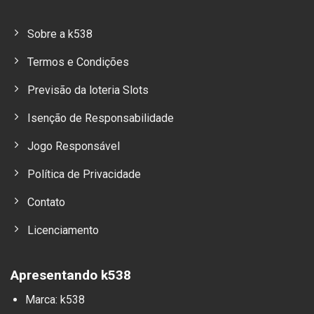
Sobre a k538
Termos e Condições
Previsão da loteria Slots
Isenção de Responsabilidade
Jogo Responsável
Política de Privacidade
Contato
Licenciamento
Apresentando k538
Marca: k538