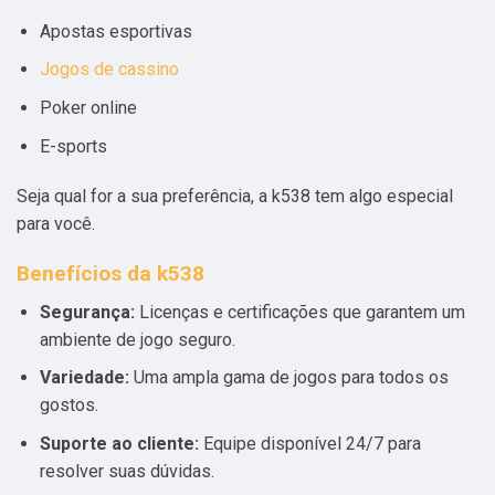
Apostas esportivas
Jogos de cassino
Poker online
E-sports
Seja qual for a sua preferência, a k538 tem algo especial
para você.
Benefícios da k538
Segurança:
Licenças e certificações que garantem um
ambiente de jogo seguro.
Variedade:
Uma ampla gama de jogos para todos os
gostos.
Suporte ao cliente:
Equipe disponível 24/7 para
resolver suas dúvidas.